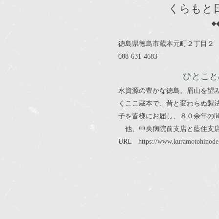
くらもと
徳島県徳島市蔵本元町２丁目２
088-631-4683
ひとこと
水資源の豊かな徳島。眉山を望
くここ蔵本で、昔と変わらぬ製
子を皆様にお届し、８０余年の
他、中央病院前支店と藍住支店
URL
https://www.kuramotohinode