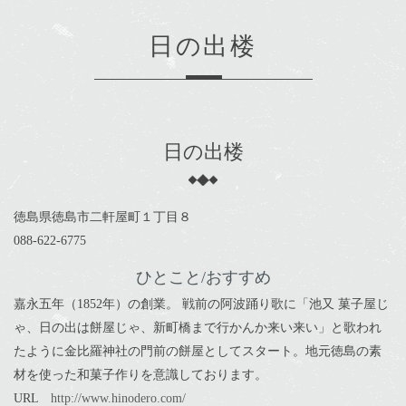
日の出楼
日の出楼
徳島県徳島市二軒屋町１丁目８
088-622-6775
ひとこと/おすすめ
嘉永五年（1852年）の創業。 戦前の阿波踊り歌に「池又 菓子屋じ
ゃ、日の出は餅屋じゃ、新町橋まで行かんか来い来い」と歌われ
たように金比羅神社の門前の餅屋としてスタート。地元徳島の素
材を使った和菓子作りを意識しております。
URL
http://www.hinodero.com/