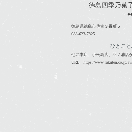
徳島四季乃菓
徳島県徳島市佐古３番町５
088-623-7825
ひとこと
他に本店、小松島店、羽ノ浦店
URL
https://www.rakuten.co.jp/a