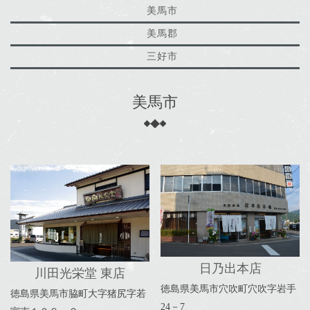
美馬市
美馬郡
三好市
美馬
市
日乃出本店
川田光栄堂 東店
徳島県美馬市穴吹町穴吹字岩手
徳島県美馬市脇町大字猪尻字若
24－7