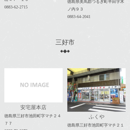
徳島県美馬郡つるぎ町半田字木
0883-62-2715
ノ内９３
0883-64-2041
三好市
安宅屋本店
徳島県三好市池田町字マチ２４
ふくや
７７
徳島県三好市池田町字マチ２１