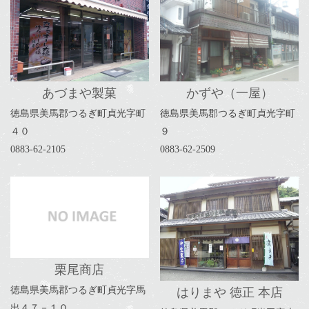
あづまや製菓
かずや（一屋）
徳島県美馬郡つるぎ町貞光字町
徳島県美馬郡つるぎ町貞光字町
４０
９
0883-62-2105
0883-62-2509
栗尾商店
徳島県美馬郡つるぎ町貞光字馬
はりまや 徳正 本店
出４７－１０